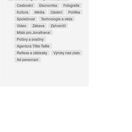
Cestování
Ekonomika
Fotografie
Kultura
Média
Osobní
Politika
Společnost
Technologie a věda
Video
Zábava
Zahraničí
Místo pro Jonathana!
Počiny a svačiny
Agentura Tittle-Tattle
Reflexe a záblesky
Výroky nad zlato
Ad personam