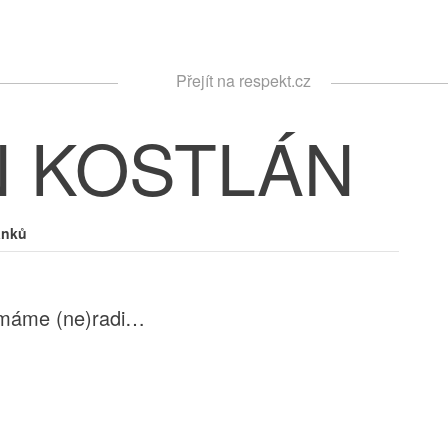
Respekt
Přejít na respekt.cz
Vyhledávání
N KOSTLÁN
ánků
 máme (ne)radi…