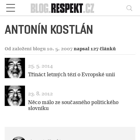
Respekt
Vy
ANTONÍN KOSTLÁN
Od založení blogu 10. 5. 2007
napsal 127 článků
25. 5. 2014
Třináct letmých tézí o Evropské unii
23. 8. 2012
Něco málo ze současného politického
slovníku