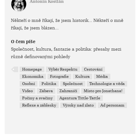
Antonín Kostlán
Někteří o mně říkají, že jsem historik... Někteří o mně
říkají, že jsem blázen...
O čem píše
Společnost, kultura, fantazie a politika: přesahy mezi
různě definovanými pohledy
Homepage
Výběr Respektu
Cestování
Ekonomika
Fotografie
Kultura
Média
Osobní
Politika
Společnost
Technologie a věda
Video
Zábava
Zahraničí
Místo pro Jonathana!
Počiny a svačiny
Agentura Tittle-Tattle
Reflexe a záblesky
Výroky nad zlato
Ad personam