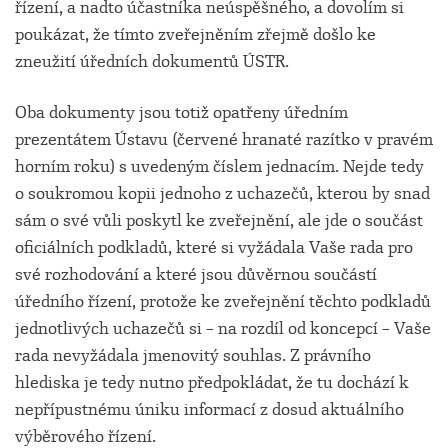
řízení, a nadto účastníka neúspěšného, a dovolím si
poukázat, že tímto zveřejněním zřejmě došlo ke
zneužití úředních dokumentů ÚSTR.
Oba dokumenty jsou totiž opatřeny úředním
prezentátem Ústavu (červené hranaté razítko v pravém
horním roku) s uvedeným číslem jednacím. Nejde tedy
o soukromou kopii jednoho z uchazečů, kterou by snad
sám o své vůli poskytl ke zveřejnění, ale jde o součást
oficiálních podkladů, které si vyžádala Vaše rada pro
své rozhodování a které jsou důvěrnou součástí
úředního řízení, protože ke zveřejnění těchto podkladů
jednotlivých uchazečů si – na rozdíl od koncepcí – Vaše
rada nevyžádala jmenovitý souhlas. Z právního
hlediska je tedy nutno předpokládat, že tu dochází k
nepřípustnému úniku informací z dosud aktuálního
výběrového řízení.