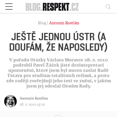
Respekt
Vy
Blog |
Antonín Kostlán
JEŠTĚ JEDNOU ÚSTR (A
DOUFÁM, ŽE NAPOSLEDY)
V pořadu Otázky Václava Moravce 28. 2. 2010
podrobil Pavel Žáček jisté dezintepretaci
upozornění, které jsem byl nucen zaslat Radě
Ústavu pro studium totalitních režimů, a proto
zde raději zveřejňuji jeho text ve znění, v jakém
jsem jej odeslal členům Rady.
Antonín Kostlán
28. 2. 2010 15:02